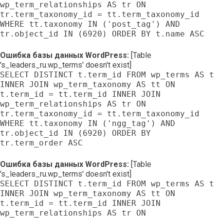
wp_term_relationships AS tr ON
tr.term_taxonomy_id = tt.term_taxonomy_id
WHERE tt.taxonomy IN ('post_tag') AND
tr.object_id IN (6920) ORDER BY t.name ASC
Ошибка базы данных WordPress:
[Table
's_leaders_ru.wp_terms' doesn't exist]
SELECT DISTINCT t.term_id FROM wp_terms AS t
INNER JOIN wp_term_taxonomy AS tt ON
t.term_id = tt.term_id INNER JOIN
wp_term_relationships AS tr ON
tr.term_taxonomy_id = tt.term_taxonomy_id
WHERE tt.taxonomy IN ('ngg_tag') AND
tr.object_id IN (6920) ORDER BY
tr.term_order ASC
Ошибка базы данных WordPress:
[Table
's_leaders_ru.wp_terms' doesn't exist]
SELECT DISTINCT t.term_id FROM wp_terms AS t
INNER JOIN wp_term_taxonomy AS tt ON
t.term_id = tt.term_id INNER JOIN
wp_term_relationships AS tr ON