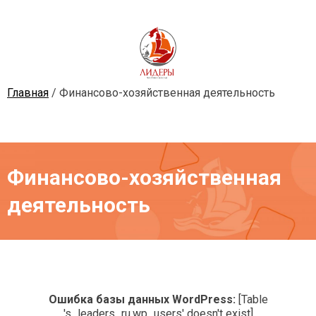
Skip
to
content
Главная
/ Финансово-хозяйственная деятельность
Лидеры
Частная школа
Финансово-хозяйственная
деятельность
Ошибка базы данных WordPress:
[Table
's_leaders_ru.wp_users' doesn't exist]