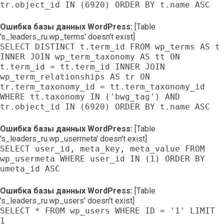
tr.object_id IN (6920) ORDER BY t.name ASC
Ошибка базы данных WordPress:
[Table
's_leaders_ru.wp_terms' doesn't exist]
SELECT DISTINCT t.term_id FROM wp_terms AS t
INNER JOIN wp_term_taxonomy AS tt ON
t.term_id = tt.term_id INNER JOIN
wp_term_relationships AS tr ON
tr.term_taxonomy_id = tt.term_taxonomy_id
WHERE tt.taxonomy IN ('bwg_tag') AND
tr.object_id IN (6920) ORDER BY t.name ASC
Ошибка базы данных WordPress:
[Table
's_leaders_ru.wp_usermeta' doesn't exist]
SELECT user_id, meta_key, meta_value FROM
wp_usermeta WHERE user_id IN (1) ORDER BY
umeta_id ASC
Ошибка базы данных WordPress:
[Table
's_leaders_ru.wp_users' doesn't exist]
SELECT * FROM wp_users WHERE ID = '1' LIMIT
1