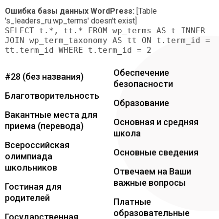
Лидеры
Частная школа
Ошибка базы данных WordPress:
[Table
's_leaders_ru.wp_terms' doesn't exist]
SELECT t.*, tt.* FROM wp_terms AS t INNER
JOIN wp_term_taxonomy AS tt ON t.term_id =
tt.term_id WHERE t.term_id = 2
Обеспечение
#28 (без названия)
безопасности
Благотворительность
Образование
Вакантные места для
Основная и средняя
приема (перевода)
школа
Всероссийская
Основные сведения
олимпиада
школьников
Отвечаем на Ваши
важные вопросы
Гостиная для
родителей
Платные
образовательные
Государственная