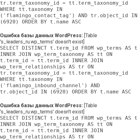
tr.term_taxonomy_id = tt.term_taxonomy_id
WHERE tt.taxonomy IN
('flamingo_contact_tag') AND tr.object_id IN
(6920) ORDER BY t.name ASC
Ошибка базы данных WordPress:
[Table
's_leaders_ru.wp_terms' doesn't exist]
SELECT DISTINCT t.term_id FROM wp_terms AS t
INNER JOIN wp_term_taxonomy AS tt ON
t.term_id = tt.term_id INNER JOIN
wp_term_relationships AS tr ON
tr.term_taxonomy_id = tt.term_taxonomy_id
WHERE tt.taxonomy IN
('flamingo_inbound_channel') AND
tr.object_id IN (6920) ORDER BY t.name ASC
Ошибка базы данных WordPress:
[Table
's_leaders_ru.wp_terms' doesn't exist]
SELECT DISTINCT t.term_id FROM wp_terms AS t
INNER JOIN wp_term_taxonomy AS tt ON
t.term_id = tt.term_id INNER JOIN
wp_term_relationships AS tr ON