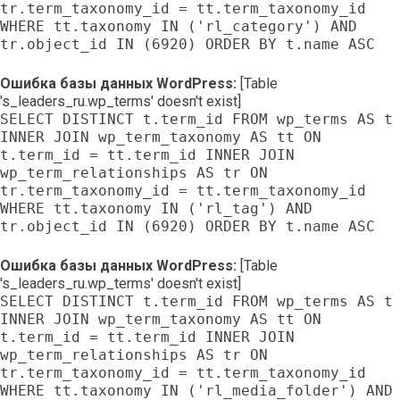
tr.term_taxonomy_id = tt.term_taxonomy_id
WHERE tt.taxonomy IN ('rl_category') AND
tr.object_id IN (6920) ORDER BY t.name ASC
Ошибка базы данных WordPress:
[Table
's_leaders_ru.wp_terms' doesn't exist]
SELECT DISTINCT t.term_id FROM wp_terms AS t
INNER JOIN wp_term_taxonomy AS tt ON
t.term_id = tt.term_id INNER JOIN
wp_term_relationships AS tr ON
tr.term_taxonomy_id = tt.term_taxonomy_id
WHERE tt.taxonomy IN ('rl_tag') AND
tr.object_id IN (6920) ORDER BY t.name ASC
Ошибка базы данных WordPress:
[Table
's_leaders_ru.wp_terms' doesn't exist]
SELECT DISTINCT t.term_id FROM wp_terms AS t
INNER JOIN wp_term_taxonomy AS tt ON
t.term_id = tt.term_id INNER JOIN
wp_term_relationships AS tr ON
tr.term_taxonomy_id = tt.term_taxonomy_id
WHERE tt.taxonomy IN ('rl_media_folder') AND