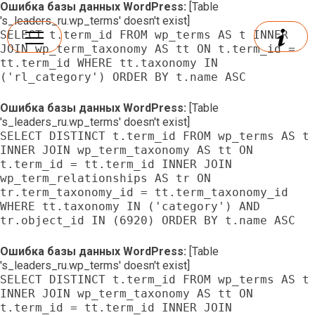
Ошибка базы данных WordPress:
[Table
's_leaders_ru.wp_terms' doesn't exist]
SELECT t.term_id FROM wp_terms AS t INNER
JOIN wp_term_taxonomy AS tt ON t.term_id =
tt.term_id WHERE tt.taxonomy IN
('rl_category') ORDER BY t.name ASC
Ошибка базы данных WordPress:
[Table
's_leaders_ru.wp_terms' doesn't exist]
SELECT DISTINCT t.term_id FROM wp_terms AS t
INNER JOIN wp_term_taxonomy AS tt ON
t.term_id = tt.term_id INNER JOIN
wp_term_relationships AS tr ON
tr.term_taxonomy_id = tt.term_taxonomy_id
WHERE tt.taxonomy IN ('category') AND
tr.object_id IN (6920) ORDER BY t.name ASC
Ошибка базы данных WordPress:
[Table
's_leaders_ru.wp_terms' doesn't exist]
SELECT DISTINCT t.term_id FROM wp_terms AS t
INNER JOIN wp_term_taxonomy AS tt ON
t.term_id = tt.term_id INNER JOIN