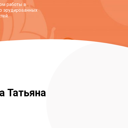
ом работы в
ко эрудированных
тей.
а Татьяна