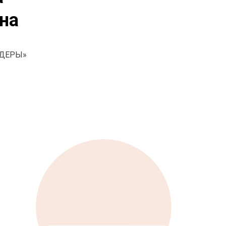
на
ИДЕРЫ»