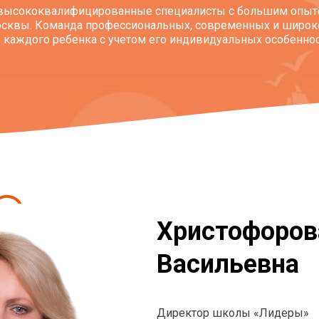
 высококвалифицированные специалисты с большим опыт
осквы. Команда профессиональных, современных и широ
 каждого ребенка с учетом его индивидуальных особеннос
Христофоров
Васильевна
Директор школы «Лидеры»