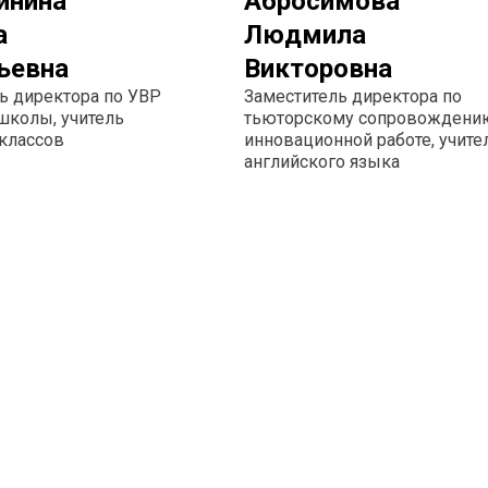
инина
Абросимова
а
Людмила
ьевна
Викторовна
ь директора по УВР
Заместитель директора по
школы, учитель
тьюторскому сопровождени
классов
инновационной работе, учите
английского языка