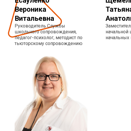
Есауленко
Щемел
Вероника
Татьян
Витальевна
Анатол
Руководитель Службы
Заместител
школьного сопровождения,
начальной 
педагог-психолог, методист по
начальных 
тьюторскому сопровождению