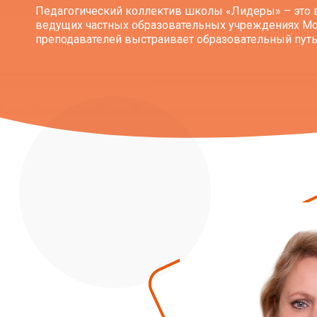
Педагогический коллектив школы «Лидеры» – это
ведущих частных образовательных учреждениях М
преподавателей выстраивает образовательный путь