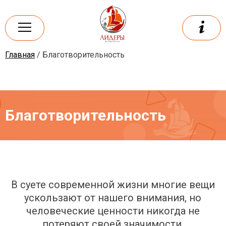
Skip
to
content
Главная
/ Благотворительность
Лидеры
Частная школа
Благотворительность
В суете современной жизни многие вещи
ускользают от нашего внимания, но
человеческие ценности никогда не
потеряют своей значимости.